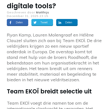
digitale tools?
Geschreven door
Matthijs
December 31, 2025 23:15
Delen
Tweet
Delen
Ryan Kamp, Lauren Molengraaf en Hélène
Clauzel sluiten zich aan bij Team EKOÏ. De drie
veldrijders krijgen zo een nieuw sportief
onderdak in Europa. De overstap komt tot
stand met hulp van de broers Roodhooft, die
bekendstaan om hun organisatiekracht in het
veldrijden. Het team breidt uit om renners
meer stabiliteit, materiaal en begeleiding te
bieden in het nieuwe veldritseizoen.
Team EKOÏ breidt selectie uit
Team EKOÏ voegt drie namen toe om de
internationale slagkracht te vergroten. Het